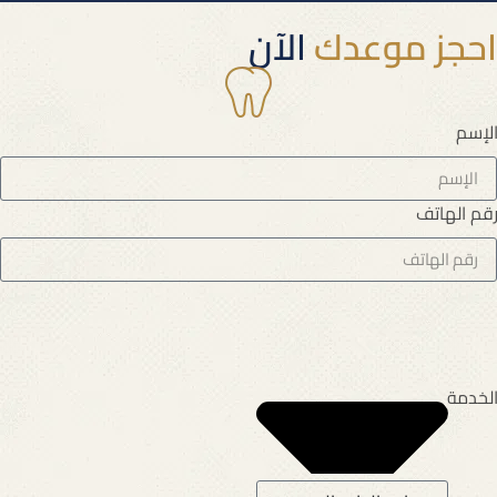
احجز موعدك
الآن
لإسم
قم الهاتف
لخدمة