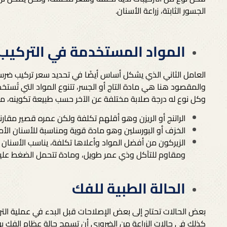
الجسور الثابتة، زراعة الأسنان.
المواد المستخدمة في التركيب
العامل الثاني الذي يشكل أساس أيضًا في تحديد سعر تركيب ض
والمقصود هنا هي مادة التاج أو الجسر، تتنوع المواد التي تُستخد
وكل نوع له درجة صلابة مختلفة عن الآخر حسب طبيعة تكوينه، ما ي
الراتنج أو الريزن وهو أقلهم تكلفة ولكن عمره قصير مقارنةً 
الخزف أو البورسلين وهو مادة قوية ومناسبة للأسنان الأما
الزيركون من أفضل المواد وأعلاها تكلفة، يناسب الأسنان ا
ومقاوم للتآكل وذي عمر طويل، ومادة تتحمل الضغط عليه
الحالة الطبية للفك
بعض الحالات تحتاج إلى بعض الإصلاحات قبل البدء في عملية الت
كذلك في حالات الزراعة من الضروري أن تسمح حالة عظام الفك بوض