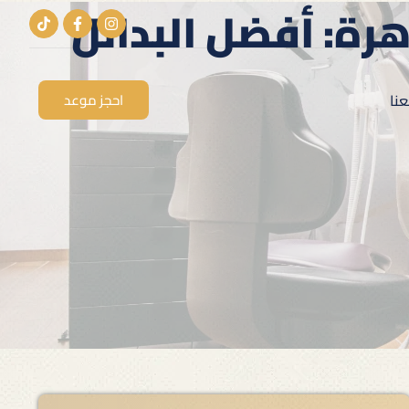
ة: أفضل البدائل
نا
احجز موعد