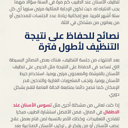
تنظيف الأسنان عند الطبيب كم مرة في السنة سؤالا مهما
يجب الانتباه له. حيث تكون الإجابة المثالية مرتين سنويا أي كل
ستة أشهر تقريبا. مع إمكانية زيادة عدد الجلسات للمدخنين أو
من يعانون من مشاكل في اللثة.
نصائح للحفاظ على نتيجة
التنظيف لأطول فترة
بعد الانتهاء من جلسة التنظيف، هناك بعض النصائح البسيطة
التي تساعد في الحفاظ على النتيجة مثل الحرص على تنظيف
الأسنان بالفرشاة والمعجون مرتين يوميا، استخدام خيط
الأسنان يوميا، وتجنب المشروبات الغازية والتدخين قدر
الإمكان كما ننصح دائما بمتابعة الحالة العامة للفم بشكل
دوري.
إذا كنت تعاني من مشكلة أخرى مثل
تسوس الأسنان عند
الاطفال
في المنزل، فمن الأفضل استشارة الطبيب مبكرا
لتفادي التعقيدات. وكذلك الأمر بالنسبة لمن قام بعمل علاج
عصب الأسنان أو من يفكر في تركيب الأسنان الصناعية بعد