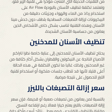
من التقنيات الحديثة التي انتشرت مؤخرا هي تقنية الإير فلو،
وتعتمد تكلفة تنظيف الأسنان بالبودرة Air Flow على
استخدام رذاذ من الماء والهواء وجزيئات دقيقة من
البيكربونات لإزالة التصبغات السطحية بلطف دون خدش مينا
الأسنان وهذه التقنية تناسب بشكل خاص الأشخاص الذين
يعانون من حساسية الأسنان الشديدة.
تنظيف الأسنان للمدخنين
يحتاج تنظيف الأسنان للمدخنين إلى عناية خاصة نظرا لتراكم
الأصباغ الناتجة عن النيكوتين والقطران بشكل أكثر كثافة من
غير المدخنين ولذلك غالبا ما تكون التكلفة في هذه الحالة
أعلى قليلا لأنها قد تتطلب جلسات متكررة أو استخدام تقنية
الليزر للحصول على نتيجة مرضية.
سعر إزالة التصبغات بالليزر
بالنسبة لمن يعانون من تصبغات صعبة أو قديمة، فإن سعر
إزالة التصبغات بالليزر يعتبر خيارا فعالا رغم ارتفاعه النسبي
مقارنة بالتنظيف التقليدي، فهو يعطي نتائج أسرع وأكثر دقة