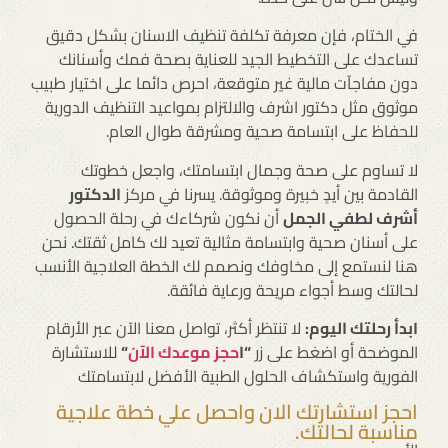
في الختام، فإن معرفة تكلفة تنظيف الاسنان بشكل دقيق
تساعدك على التخطيط الجيد للعناية بصحة فمك وأسنانك
دون مفاجآت مالية غير متوقعة، احرص دائما على اختيار طبيب
موثوق مثل دكتور اشرف والالتزام بمواعيد التنظيف الدورية
للحفاظ على ابتسامة صحية ومشرقة طوال العام.
لا تساوم على صحة وجمال ابتسامتك، واجعل خطوتك
القادمة بين أيدٍ خبيرة وموثوقة. يسرنا في مركز
الدكتور
أشرف لطفي الجمل
أن نكون شركاءك في رحلة الحصول
على أسنان صحية وابتسامة مثالية تعيد لك كامل ثقتك. نحن
هنا لنستمع إلى مخاوفك ونصمم لك الخطة العلاجية الأنسب
لحالتك وسط أجواء مريحة ورعاية فائقة.
ابدأ رحلتك اليوم:
لا تنتظر أكثر، تواصل معنا الآن عبر الأرقام
الموضحة أو اضغط على زر
“ا
حجز موعدك الآن
“
للاستشارة
الفورية واستكشاف الحلول الطبية الأفضل لابتسامتك
احجز استشارتك الان واحصل علي خطة علاجية
مناسبة لحالتك.