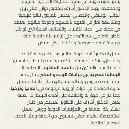
يتميز بخبرة طويلة في تنفيذ العمليات الجراحية الدقيقة
والمعقدة. يهتم الدكتور أشرف بتحقيق توازن مثالي بين
الجانب الوظيفي والجمالي، ليضمن للمرضى نتائج طبيعية
ومتناسقة تعزز من ثقتهم بأنفسهم وجودة حياتهم. يعتمد
في عمله على أحدث التقنيات والأساليب الطبية التي تواكب
التطور العالمي، مع التركيز على توفير بيئة علاجية آمنة
ومريحة تحترم خصوصية واحتياجات كل مريض.
يحمل الدكتور أشرف درجة بكالوريوس طب وجراحة الفم
والأسنان، ويُكمل مسيرته الأكاديمية بحصوله على ماجستير
جراحة الوجه والفكين من
جامعة القاهرة
، بالإضافة إلى
الزمالة المصرية في جراحات الوجه والفكين
، ما يعكس
عمق تخصصه ومهنيته العالية. علاوة على ذلك، استكمل
تدريبه المتقدم في مراكز أوروبية مرموقة في
ألمانيا وتركيا
،
مما عزز من مهاراته واطلاعه على أحدث الابتكارات الطبية.
يحرص الدكتور أشرف على التطوير المستمر من خلال
المشاركة الفعالة في المؤتمرات الدولية وورش العمل
المتخصصة، ليقدم أفضل مستوى من الرعاية وفقًا لأحدث
المعايير العالمية.