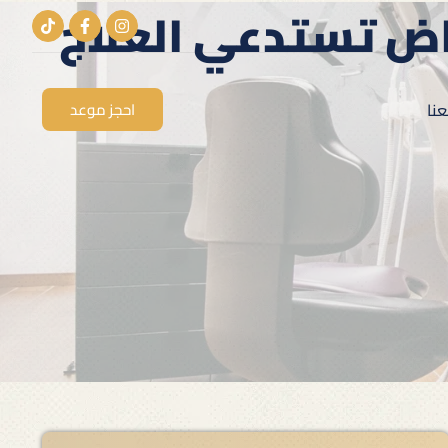
اض تستدعي العلاج
نا
احجز موعد