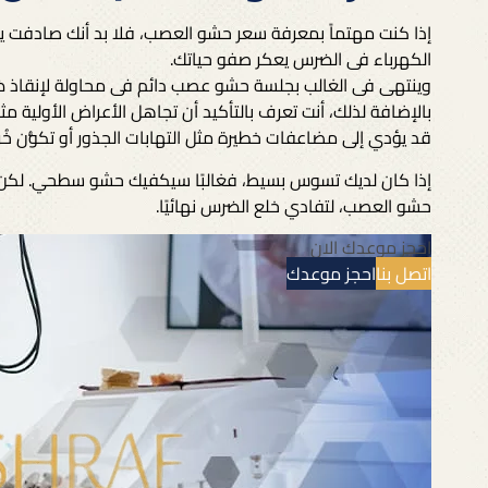
إذا كنت مهتماً بمعرفة سعر حشو العصب، فلا بد أنك صادفت يوم
الكهرباء فى الضرس يعكر صفو حياتك.
وينتهى فى الغالب بجلسة حشو عصب دائم فى محاولة لإنقاذ ض
بالإضافة لذلك، أنت تعرف بالتأكيد أن تجاهل الأعراض الأولية مث
قد يؤدي إلى مضاعفات خطيرة مثل التهابات الجذور أو تكوُّن خُر
إذا كان لديك تسوس بسيط، فغالبًا سيكفيك حشو سطحي. لكن 
حشو العصب، لتفادي خلع الضرس نهائيًا.
احجز موعدك الان
اتصل بنا
احجز موعدك